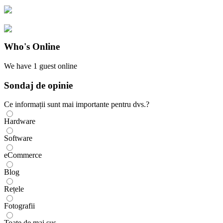
Who's Online
We have
1 guest
online
Sondaj de opinie
Ce informații sunt mai importante pentru dvs.?
Hardware
Software
eCommerce
Blog
Rețele
Fotografii
Toate de mai sus